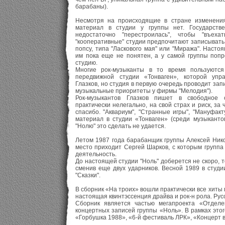
барабаны).
Несмотря на происходящие в стране изменения
материал в студии у группы нет. Государст
недостаточно "перестроилась", чтобы "въех
"кооперативные" студии предпочитают записывать
попсу, типа "Ласкового мая" или "Миража". Настоя
им пока еще не понятен, а у самой группы попр
студию.
Многие рок-музыканты в то время пользуются
передвижной студии «Тонваген», которой упра
Глазков, но студия в первую очередь проводит запи
музыкальные приоритеты у фирмы "Мелодия").
Рок-музыкантов Глазков пишет в свободное 
практически нелегально, на свой страх и риск, за
спасибо. "Аквариум", "Странные игры", "Мануфакт
материал в студии «Тонваген» (среди музыкантов
"Нолю" это сделать не удается.
Летом 1987 года барабанщик группы Алексей Нико
место приходит Сергей Шарков, с которым группа
деятельность.
До настоящей студии "Ноль" доберется не скоро, то
сменив еще двух ударников. Весной 1989 в студ
"Сказки".
В сборник «На троих» вошли практически все хиты 
настоящая квинтэссенция драйва и рок-н рола. Русс
Сборник является частью мегапроекта «Отдел
концертных записей группы «Ноль». В рамках это
«Горбушка 1988», «6-й фестиваль ЛРК», «Концерт