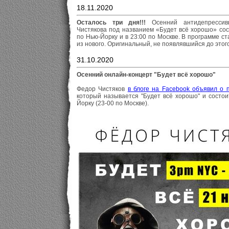
18.11.2020
Осталось три дня!!!
Осенний антидепрессив
Чистякова под названием «Будет всё хорошо» сос
по Нью-Йорку и в 23:00 по Москве. В программе с
из нового. Оригинальный, не появлявшийся до этого
31.10.2020
Осенний онлайн-концерт "Будет всё хорошо"
Федор Чистяков
в блоге на Facebook объявил о 
который называется "Будет всё хорошо" и состои
Йорку (23-00 по Москве).