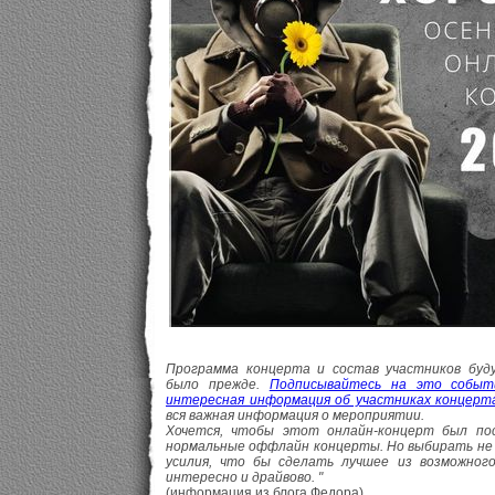
Программа концерта и состав участников бу
было прежде.
Подписывайтесь на это событи
интересная информация об участниках концерт
вся важная информация о мероприятии.
Хочется, чтобы этот онлайн-концерт был по
нормальные оффлайн концерты. Но выбирать не 
усилия, что бы сделать лучшее из возможного
интересно и драйвово. "
(информация из блога Федора)