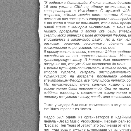
"Я родился в Ленинграде. Учился в школе-десяти
16 лет уехал в США по обмену школьников, и
консерваторию в Нью-Йорке. С музыкой Фёдо
возраста, «Ноль» всегда тоже занимал боль
несколько раз посещал их концерты в ленинградск
В то время я даже не помышлял, что в один прек
одной сцене с Фёдором Чистяковым. У меня на
Чикаго, программа и гости уже были утверж
скептически отнёсся к идее включения Фёдора, и
вписывалось в какие-либо рамки. Но я, как че
рисковых решений, решил-таки сделать э
возможности я пропустить никак не мог!
Я прослушивал те песни, которые Фёдор предло
накладывая на них партию виолончели. Моя з
существующую канву. Я должен был привнести
разрушив то, что уже было построено до меня.
Я решил чуть-чуть подыгрывать в начале песни, в
втором куплете, сыграть инструментальн
кульминацию на возврате последнего купл
впечатлениям Фёдора, все получилось неплохо, ос
Мы почувствовали очень сильную химию с са
выступления была невероятной. Она не могла 
ведётся разговор о совместном выступлении в
приложу все усилия к тому, чтобы это состоялось.
Также у Федора был опыт совместного выступления
the Blues Imperials из Чикаго.
Федор был одним из организаторов и идейным 
лейбла «Jetlag Music Productions». Первым релиз
“Decalag. Ten Years of Jetlag”, это был некий отчет
лет, куда вошли лучшие композиции от исполните