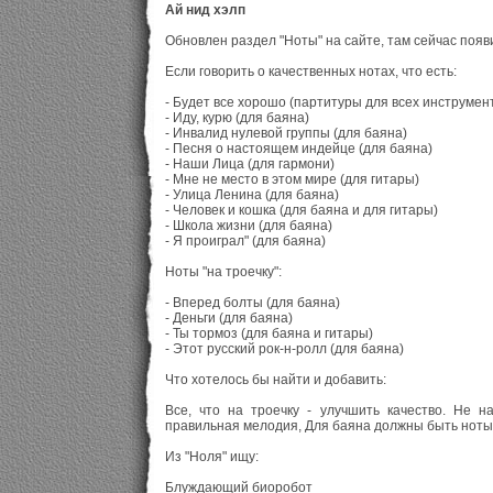
Ай нид хэлп
Обновлен раздел "Ноты" на сайте, там сейчас появ
Если говорить о качественных нотах, что есть:
- Будет все хорошо (партитуры для всех инструмен
- Иду, курю (для баяна)
- Инвалид нулевой группы (для баяна)
- Песня о настоящем индейце (для баяна)
- Наши Лица (для гармони)
- Мне не место в этом мире (для гитары)
- Улица Ленина (для баяна)
- Человек и кошка (для баяна и для гитары)
- Школа жизни (для баяна)
- Я проиграл" (для баяна)
Ноты "на троечку":
- Вперед болты (для баяна)
- Деньги (для баяна)
- Ты тормоз (для баяна и гитары)
- Этот русский рок-н-ролл (для баяна)
Что хотелось бы найти и добавить:
Все, что на троечку - улучшить качество. Не н
правильная мелодия, Для баяна должны быть ноты 
Из "Ноля" ищу:
Блуждающий биоробот