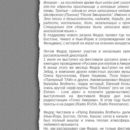
Вторая – за последнее время был издан ряд синг
где-то обрести пристанище и которые удачно 
темы. Третья – одним из этих записанных недавн
Шклярского (Пикник) “Песня Эмигранта”. Именно о
Это песни о безысходности, надежде, борьбе, р
радости, ностальгии, боли, экзальтации и про
Специально для сборника была записана верси
английском языке.»
В поддержку нового релиза Федор провел тур по
Бостоне, Чикаго и Нью-Йорке в сопровождении св
Фельдман), с которой он играл на осенних концерта
Летом Федор принял участие в нескольких open
русскоязычной диаспорой.
1 июля он выступил на фестивале русского рока 
ежегодно проводимом «Русским рок-клубом в Амери
В конце этого же месяца Федор выступил на юб
Jetlag, в компании других известных русских му
Олега Крутоголова, Юрия Наумова, Псоя Корол
«Паперный ТАМ» и других. Аккомпанировал Федору 
Balalaika Brothers», лидер который, Евгений Колы
очень крутой серф-группы “Red Elvises” (кто не с
Elvises - Love pipe» и получите удовольстви
выступления на фестивале Федор дал знак
радиостанции «Голос Америки». В этом году был
прессы и на радио (Radio RUSA, Radio Resonance).
Федор Чистяков и «Flying Balalaika Brothers» дал
(Нью-Йорк, Бостон, Остин, Канзас сити) в начале
был полный аншлаг и очень теплая атмосфера.
любимого музыканта.
Но, как рассказывал сам Федор, не только фести