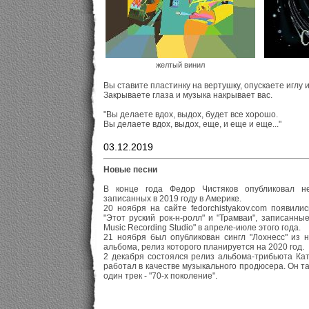
желтый винил
Вы ставите пластинку на вертушку, опускаете иглу и
Закрываете глаза и музыка накрывает вас.
"Вы делаете вдох, выдох, будет все хорошо.
Вы делаете вдох, выдох, еще, и еще и еще..."
03.12.2019
Новые песни
В конце года Федор Чистяков опубликовал не
записанных в 2019 году в Америке.
20 ноября на сайте fedorchistyakov.com появили
"Этот руский рок-н-ролл" и "Трамваи", записанны
Music Recording Studio" в апреле-июле этого года.
21 ноября был опубликован сингл "Лохнесс" из н
альбома, релиз которого планируется на 2020 год.
2 декабря состоялся релиз альбома-трибьюта Ка
работал в качестве музыкального продюсера. Он т
один трек - "70-х поколение".