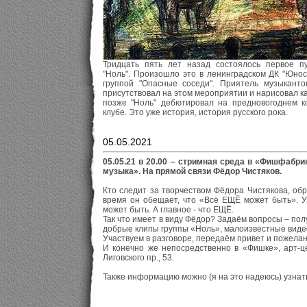
Тридцать пять лет назад состоялось первое п
"Ноль". Произошло это в ленинградском ДК "Юнос
группой "Опасные соседи". Приятель музыканто
присутствовал на этом мероприятии и нарисовал ка
позже "Ноль" дебютировал на предновогоднем к
клубе. Это уже история, история русского рока.
05.05.2021
05.05.21 в 20.00 – стримная среда в «Фишфабри
музыка». На прямой связи Фёдор Чистяков.
Кто следит за творчеством Фёдора Чистякова, об
время он обещает, что «Всё ЕЩЁ может быть». У
может быть. А главное - что ЕЩЁ.
Так что имеет в виду Фёдор? Задаём вопросы – по
добрые клипы группы «Ноль», малоизвестные виде
Участвуем в разговоре, передаём привет и пожелан
И конечно же непосредственно в «Фишке», арт-це
Лиговского пр., 53.
Также информацию можно (я на это надеюсь) узна