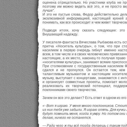
оценена отрицательно. Но участники клуба не про
поэтому им можно видеть всё это, и не просто ви
лучше".
И это не пустые слова, Федор действительно дел
эксклюзивной информацией, настоящей кухней а
понимать, как все происходит и чем живет творческ
Подводя итоги, хочу сказать следующее: это
Внушающий надежду.
У писателя-фантаста Вячеслава Рыбакова есть ос
притча «Носитель культуры», о том, что при ст
насилием в первую очередь гибнут именно наст
всем, в том числе и в своих человеческих привязан
настоящие, а их место, наконец-то получая право
«носителями культуры», занимают всякие приспос
При столкновении с государственным насилием Фе
сдался и не прогнулся. Он остается тем, кем
талантливым музыкантом и настоящим носителе
музыку, выступает с концертами, знакомится с и
и организует совместные проекты, помогает мо
реализовать их творческий потенциал, поддер
поклонниками своего творчества.
Зачем он все это делает? Есть ответ в одном из его
«- Вот я играю. У меня много поклонников. Стои
из них тебя уже забыли. Я играю опять. Для кучк
будут помнить меня, когда я умру. Но потом они
делаю, ничего не останется.
— Ради чего ж ты всё тогда делаешь с таким по