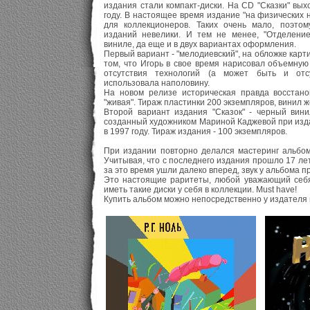
издания стали компакт-диски. На CD "Сказки" вых
году. В настоящее время издание "на физических 
для коллекционеров. Таких очень мало, поэто
изданий невелики. И тем не менее, "Отделени
виниле, да еще и в двух вариантах оформления.
Первый вариант - "мелодиевский", на обложке карт
том, что Игорь в свое время нарисовал объемную (
отсутствия технологий (а может быть и отс
использовала наполовину.
На новом релизе историческая правда восстано
"живая". Тираж пластинки 200 экземпляров, винил ж
Второй вариант издания "Сказок" - черный вини
созданный художником Мариной Каджевой при изда
в 1997 году. Тираж издания - 100 экземпляров.
При издании повторно делался мастеринг альбом
Учитывая, что с последнего издания прошло 17 лет
за это время ушли далеко вперед, звук у альбома 
Это настоящие раритеты, любой уважающий себя
иметь такие диски у себя в коллекции. Must have!
Купить альбом можно непосредственно у издателя