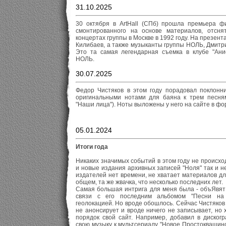
31.10.2025
30 октября в ArtHall (СПб) прошла премьера ф
смонтированного на основе материалов, отсн
концертах группы в Москве в 1992 году. На презен
Килибаев, а также музыканты группы НОЛЬ, Дмитри
Это та самая легендарная съемка в клубе "Ани
НОЛЬ.
30.07.2025
Федор Чистяков в этом году порадовал поклонни
оригинальными нотами для баяна к трем песням 
"Наши лица"). Ноты выложены у него на сайте в фо
05.01.2024
Итоги года
Никаких значимых событий в этом году не происх
и новые издания архивных записей "Ноля" так и не
издателей нет времени, не хватает материалов дл
общем, та же жвачка, что несколько последних лет.
Самая большая интрига для меня была - объЯвят 
связи с его последним альбомом "Песни н
геолокацией. Но вроде обошлось. Сейчас Чистяков
не анонсирует и вроде ничего не записывает, но 
порядок свой сайт. Например, добавил в диско
свою музыку к мультсериалу "Новое Простоквашино"