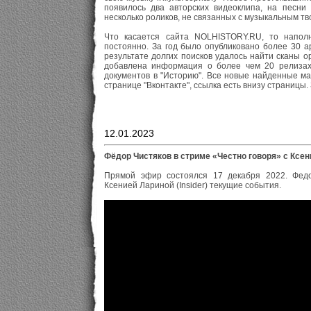
появилось два авторских видеоклипа, на песни "
несколько роликов, не связанных с музыкальным тв
Что касается сайта NOLHISTORY.RU, то наполн
постоянно. За год было опубликовано более 30 а
результате долгих поисков удалось найти сканы о
добавлена информация о более чем 20 релизах
документов в "Историю". Все новые найденные ма
странице "Вконтакте", ссылка есть внизу страницы. 
12.01.2023
Фёдор Чистяков в стриме «Честно говоря» с Ксе
Прямой эфир состоялся 17 декабря 2022. Федо
Ксенией Лариной (Insider) текущие события.