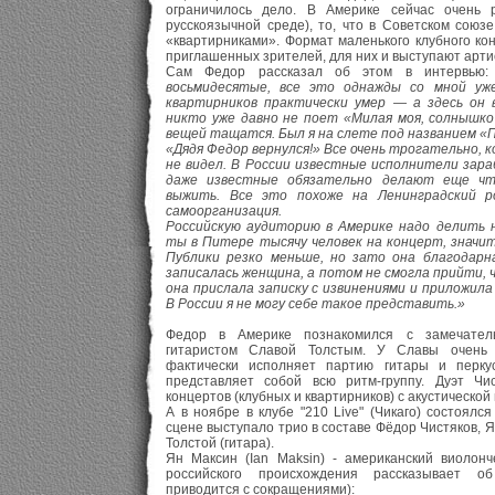
ограничилось дело. В Америке сейчас очень 
русскоязычной среде), то, что в Советском союз
«квартирниками». Формат маленького клубного кон
приглашенных зрителей, для них и выступают арти
Сам Федор рассказал об этом в интервью
восьмидесятые, все это однажды со мной уж
квартирников практически умер — а здесь он 
никто уже давно не поет «Милая моя, солнышко
вещей тащатся. Был я на слете под названием «П
«Дядя Федор вернулся!» Все очень трогательно, 
не видел. В России известные исполнители зар
даже известные обязательно делают еще чт
выжить. Все это похоже на Ленинградский р
самоорганизация.
Российскую аудиторию в Америке надо делить н
ты в Питере тысячу человек на концерт, значит
Публики резко меньше, но зато она благодарн
записалась женщина, а потом не смогла прийти, ч
она прислала записку с извинениями и приложила
В России я не могу себе такое представить.»
Федор в Америке познакомился с замечател
гитаристом Славой Толстым. У Славы очень 
фактически исполняет партию гитары и перку
представляет собой всю ритм-группу. Дуэт Чис
концертов (клубных и квартирников) с акустической
А в ноябре в клубе "210 Live" (Чикаго) состоялс
сцене выступало трио в составе Фёдор Чистяков, Я
Толстой (гитара).
Ян Максин (Ian Maksin) - американский виолонч
российского происхождения рассказывает о
приводится с сокращениями):