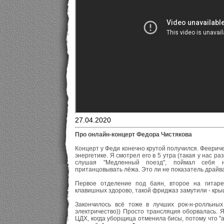
27.04.2020
Про онлайн-концерт Федора Чистякова
Концерт у Феди конечно крутой получился. Феерич
энергетике. Я смотрел его в 5 утра (такая у нас раз
слушая "Медленный поезд", поймал себя 
пританцовывать лёжа. Это ли не показатель драйв
Первое отделение под баян, второе на гитаре
клавишных здорово, такой фриджаз замутили - кр
Закончилось всё тоже в лучших рок-н-ролльных
электричество)) Просто трансляция оборвалась. 
ЦДХ, когда уборщица отменила бисы, потому что "