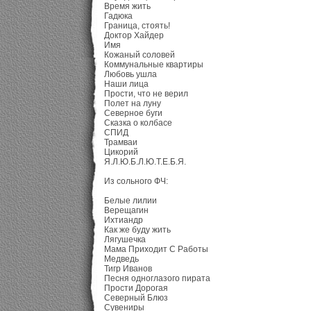
Время жить
Гадюка
Граница, стоять!
Доктор Хайдер
Имя
Кожаный соловей
Коммунальные квартиры
Любовь ушла
Наши лица
Прости, что не верил
Полет на луну
Северное буги
Сказка о колбасе
СПИД
Трамваи
Цикорий
Я.Л.Ю.Б.Л.Ю.Т.Е.Б.Я.
Из сольного ФЧ:
Белые лилии
Верещагин
Ихтиандр
Как же буду жить
Лягушечка
Мама Приходит С Работы
Медведь
Тигр Иванов
Песня одноглазого пирата
Прости Дорогая
Северный Блюз
Сувениры