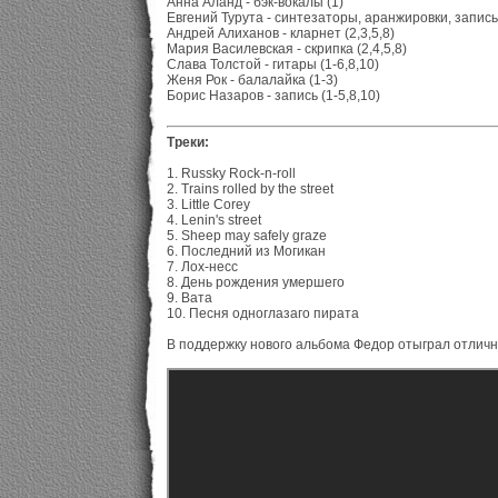
Анна Аланд - бэк-вокалы (1)
Евгений Турута - синтезаторы, аранжировки, запись 
Андрей Алиханов - кларнет (2,3,5,8)
Мария Василевская - скрипка (2,4,5,8)
Слава Толстой - гитары (1-6,8,10)
Женя Рок - балалайка (1-3)
Борис Назаров - запись (1-5,8,10)
Треки:
1. Russky Rock-n-roll
2. Trains rolled by the street
3. Little Corey
4. Lenin's street
5. Sheep may safely graze
6. Последний из Могикан
7. Лох-несс
8. День рождения умершего
9. Вата
10. Песня одноглазаго пирата
В поддержку нового альбома Федор отыграл отличн