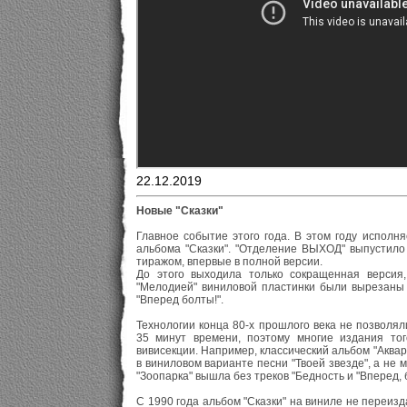
22.12.2019
Новые "Сказки"
Главное событие этого года. В этом году исполн
альбома "Сказки". "Отделение ВЫХОД" выпустило
тиражом, впервые в полной версии.
До этого выходила только сокращенная версия
"Мелодией" виниловой пластинки были вырезаны д
"Вперед болты!".
Технологии конца 80-х прошлого века не позволял
35 минут времени, поэтому многие издания то
вивисекции. Например, классический альбом "Аква
в виниловом варианте песни "Твоей звезде", а не 
"Зоопарка" вышла без треков "Бедность и "Вперед, 
С 1990 года альбом "Сказки" на виниле не переи