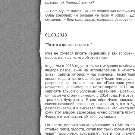
никчёмной, бренной жизни?
— Вот горит лампа. На неё летят два мотыльк
Один говорит: «Я больше не могу, я устал». Др
сможешь...» Вот ради этого, наверное. А вдруг?»
01.03.2018
"То что я должен сказать"
Мне не хочется писать рецензию, и как то оцен
просто напишу то, что об этом знаю.
Когда мы в 2016 году готовили к изданию альбом 
Федора разрешение на использование в качеств
жить», запись которой у нас имелась. Песня бы
время, когда и треки с альбома «Песня для друга,
разрешил, он сказал, что на «Постскриптуме»
неуместно. А примерно в марте-апреле 2017 он 
записать альбом с условным названием «Еретик»,
он писал «в стол» примерно с 2014 года. И в этот
трек «Как буду жить». В сентябре Федя прислал 
список названий остальных, и я понял, что это бу
разговаривали, и я высказал мнение, что как-то вс
кому этот альбом адресован, нужно оставить что-т
Федор в ответ сказал: «Я тебя услышал».
Но позже, просматривая публикации в СМИ по пов
столько грязи, гадости, сотни вот таких комментар
чище", "докурился, доходился", "вот и пой Трампу