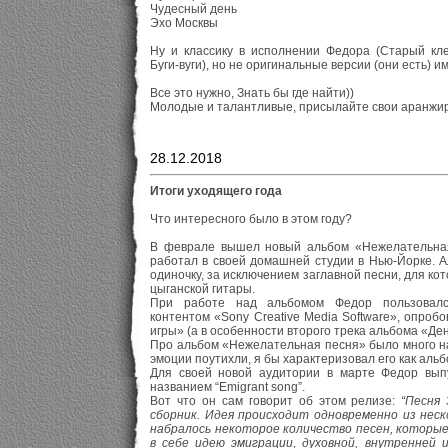
Чудесный день
Эхо Москвы
Ну и классику в исполнении Федора (Старый кле
Буги-вуги), но не оригинальные версии (они есть) 
Все это нужно, Знать бы где найти))
Молодые и талантливые, присылайте свои аранжир
28.12.2018
Итоги уходящего года
Что интересного было в этом году?
В феврале вышел новый альбом «Нежелательная
работал в своей домашней студии в Нью-Йорке. 
одиночку, за исключением заглавной песни, для ко
цыганской гитары.
При работе над альбомом Федор пользовалс
контентом «Sony Creative Media Software», опро
игры» (а в особенности второго трека альбома «Де
Про альбом «Нежелательная песня» было много нап
эмоции поутихли, я бы характеризовал его как аль
Для своей новой аудитории в марте Федор вып
названием “Emigrant song”.
Вот что он сам говорит об этом релизе:
“Песня
сборник. Идея происходит одновременно из неск
набралось некоторое количество песен, которые
в себе идею эмиграции, духовной, внутренней и