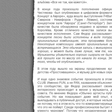
альбома «Все не так, как кажется».
В конце года произошло пополнение офици
Чистякова- был опубликован в цифровом формат
Концерт в Авроре», куда вошло выступление F4Band
Смирнов - Никифоров - Рудик - Лёвкин), состоя
концертном зале “Аврора” (Санкт-Петербург”). Зап
качестве была обнаружена недавно в архивах з
Королёва. Кроме отличного качества записи в
качеством исполнения. Сам Федор рассказывает
концерте песни были исполнены в виде попурр
оригинальных комбинациях, эта программа бол
Некоторые композиции имеют оригинальные ар
встречающиеся. Это обычная запись с микшерного
хорошо, и может быть даже лучше, чем те, на
Музыканты удивительно хорошо сыграли не было
всё прошло как по маслу от начала до конца. 
того, чтобы её опубликовать.»
В этом году вышло на экраны продолжение кул
детства «Простоквашино», и музыку для новых сер
И еще одно знаковое событие произошло в этом
CLUB. Именно FUN, а не FAN, названием объясняетс
это сообщество, где Федор рассказывает свои
интересного происходит в жизни у музыканта, 
совета. По мнению Федора «Обычно артисты пуб
события. Но как показывает даже мой опыт, е
выкладывать в публичный доступ, и которые нельзя
не потому, что в этом есть что-то компрометирующе
что это не поймут. Среди профессионалов бытует п
клиенту черновик”. Потому что незаконченная р