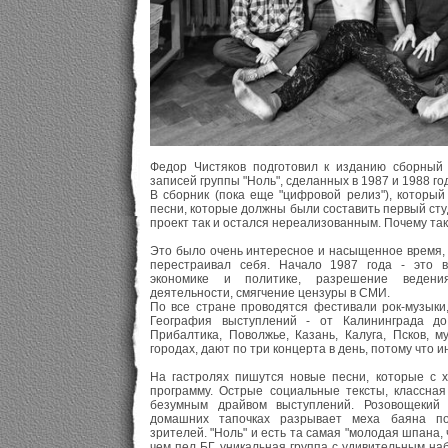
Федор Чистяков подготовил к изданию сборный
записей группы "Ноль", сделанных в 1987 и 1988 го
В сборник (пока еще "цифровой релиз"), который
песни, которые должны были составить первый сту
проект так и остался нереализованным. Почему та
Это было очень интересное и насыщенное время,
перестраивал себя. Начало 1987 года - это
экономике и политике, разрешение ведени
деятельности, смягчение цензуры в СМИ.
По все стране проводятся фестивали рок-музыки,
География выступлений - от Калининграда до 
Прибалтика, Поволжье, Казань, Калуга, Псков, 
городах, дают по три концерта в день, потому что и
На гастролях пишутся новые песни, которые с 
программу. Острые социальные тексты, классная
безумным драйвом выступлений. Розовощекий
домашних тапочках разрывает меха баяна по
зрителей. "Ноль" и есть та самая "молодая шпана, 
чем пел БГ, уникальная группа с удивительным наб