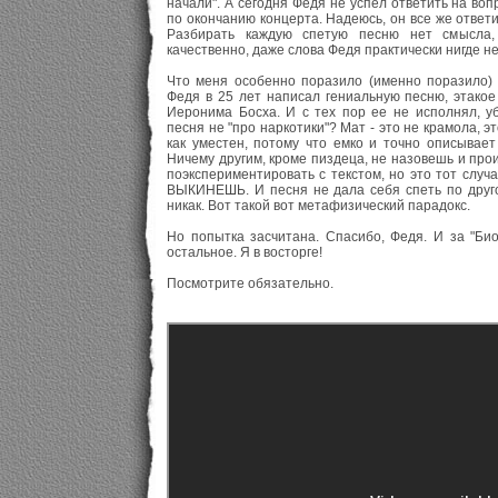
начали". А сегодня Федя не успел ответить на воп
по окончанию концерта. Надеюсь, он все же ответи
Разбирать каждую спетую песню нет смысла,
качественно, даже слова Федя практически нигде не
Что меня особенно поразило (именно поразило) -
Федя в 25 лет написал гениальную песню, этакое
Иеронима Босха. И с тех пор ее не исполнял, уб
песня не "про наркотики"? Мат - это не крамола, э
как уместен, потому что емко и точно описывает
Ничему другим, кроме пиздеца, не назовешь и пр
поэкспериментировать с текстом, но это тот слу
ВЫКИНЕШЬ. И песня не дала себя спеть по другом
никак. Вот такой вот метафизический парадокс.
Но попытка засчитана. Спасибо, Федя. И за "Био
остальное. Я в восторге!
Посмотрите обязательно.