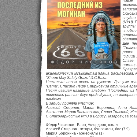
новом
могика
записа
Основн
студии
(NYU). 
группы
чтобы н
решени
сделат
Две пес
"Трамв
ранее.
"Улица 
Славе 
помощь 
Прек
академическим музыкантам (Маша Василевская, А
"Sheep May Safely Graze" И.С.Баха.
Несколько новых песен на русском. Две уже выш
"Вата". Спасибо Лёше Смирнову за отличные ара
Песня давшая название альбому "Последний из 
появилась раньше двух предыдущих, но заверше
альбома.
В записи приняли участие:
Алексей Смирнов, Мария Боронина, Анна Ала
Алиханов, Мария Василевская, Слава Толстой, Жен
С благодарностью NYU и Борису Назарову, за воз
Фёдор Чистяков - Баян, Аккордеон, вокал
Алексей Смирнов - гитары, бэк-вокалы, бас (7,9)
Мария Боронина - бэк-вокалы (1)