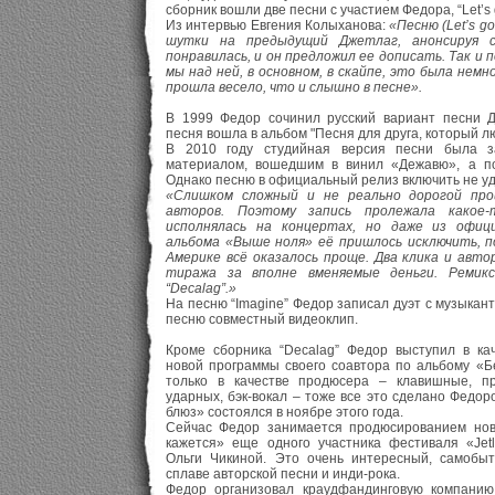
сборник вошли две песни с участием Федора, “Let’s go
Из интервью Евгения Колыханова:
«Песню (Let’s go 
шутки на предыдущий Джетлаг, анонсируя 
понравилась, и он предложил ее дописать. Так и 
мы над ней, в основном, в скайпе, это была немн
прошла весело, что и слышно в песне».
В 1999 Федор сочинил русский вариант песни Д
песня вошла в альбом "Песня для друга, который лю
В 2010 году студийная версия песни была з
материалом, вошедшим в винил «Дежавю», а по
Однако песню в официальный релиз включить не уд
«Слишком сложный и не реально дорогой про
авторов. Поэтому запись пролежала какое-
исполнялась на концертах, но даже из офиц
альбома «Выше ноля» её пришлось исключить, п
Америке всё оказалось проще. Два клика и авт
тиража за вполне вменяемые деньги. Ремикс
“Decalag”.»
На песню “Imagine” Федор записал дуэт с музыкант
песню совместный видеоклип.
Кроме сборника “Decalag” Федор выступил в ка
новой программы своего соавтора по альбому «Бе
только в качестве продюсера – клавишные, пр
ударных, бэк-вокал – тоже все это сделано Федо
блюз» состоялся в ноябре этого года.
Сейчас Федор занимается продюсированием ново
кажется» еще одного участника фестиваля «Jet
Ольги Чикиной. Это очень интересный, самобы
сплаве авторской песни и инди-рока.
Федор организовал краудфандинговую компанию