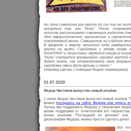
Ни одна советская рок-группа до сих пор не по
аккордеон так, как "Ноль". Песни, сопрово
голосом, рассказывают о маленьких радостях со
Это юмористические, иронические и саркастиче
повседневной жизни. Самоирония, но и буйное вес
В феврале и марте прошлого года гамбургская
группу на видео. Саундтрек к этому позже п
Rock'n'Roll" и, безусловно, является одним из осн
"Ноль" считается чрезвычайно игровой группой н
будет знать, как отпраздновать свою впервые
зарубежье смесь фолк-музыки и панка."
(перевод сделан с помощью Яндекс-переводчика)
01.07.2020
Федор Чистяков выпустил новый альбом.
1 июля Федор Чистяков выпустил новый альбом "П
можно
послушать на сайте Федора или купить е
Прошу вас поддержать Федора, у творческих людей
кроме поддержки от почитателей его творчеств
копию альбома "Последний из могикан" или 
дискографии Федора, можно просто сделать донат.
Вот что