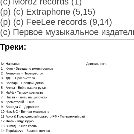
(c) Moroz records (1)
(p) (c) Extraphone (5,15)
(p) (c) FeeLee records (9,14)
(c) Первое музыкальное издатель
Треки:
№
Название
Длительность
1
Кино - Звезда по имени солнце
2
Аквариум - Перекрёсток
3
ДДТ - Просвистела
4
Зоопарк - Прощай, детка
5
Алиса - Всё в наших руках
6
Чайф - Ты моя крепость
7
Настя - Танец на цыпочках
8
Крематорий - Таня
9
Бригада С - Дорожная
10
Чиж & С - Вечная молодость
11
Ария & Президенский оркестр РФ - Потерянный рай
12
Ноль - Иду, курю
13
Выход - Юная кровь
14
Tequilajazzz - Зимнее солнце