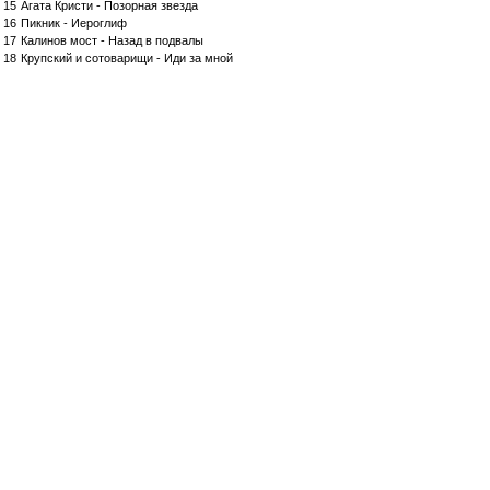
15
Агата Кристи - Позорная звезда
16
Пикник - Иероглиф
17
Калинов мост - Назад в подвалы
18
Крупский и сотоварищи - Иди за мной